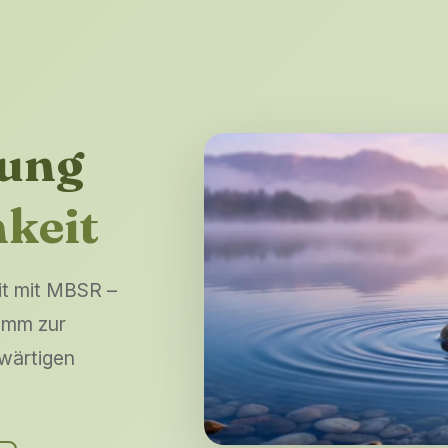
gung
keit
it mit MBSR –
amm zur
nwärtigen